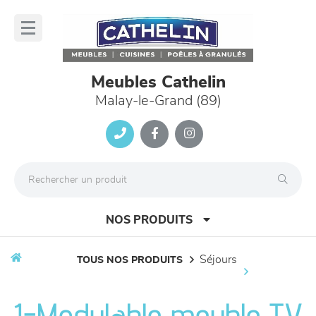
Panneau de gestion des cookies
lose
nu
Meubles Cathelin
Malay-le-Grand (89)
NOS PRODUITS
séjours
TOUS NOS PRODUITS
canapés et fauteuils
1-Modulable meuble TV