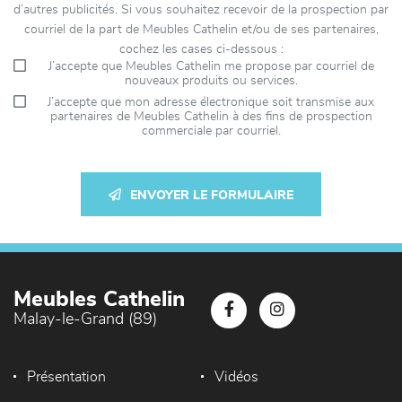
d’autres publicités. Si vous souhaitez recevoir de la prospection par
courriel de la part de Meubles Cathelin et/ou de ses partenaires,
cochez les cases ci-dessous :
J’accepte que Meubles Cathelin me propose par courriel de
nouveaux produits ou services.
J’accepte que mon adresse électronique soit transmise aux
partenaires de Meubles Cathelin à des fins de prospection
commerciale par courriel.
ENVOYER LE FORMULAIRE
Meubles Cathelin
Malay-le-Grand (89)
Présentation
Vidéos