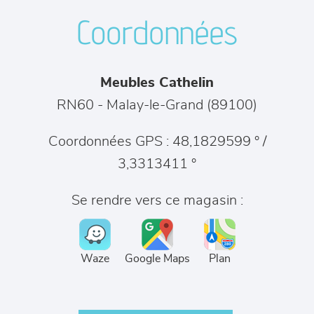
séjours
Coordonnées
meubles de complément
Meubles Cathelin
chambres et dressing
RN60
-
Malay-le-Grand
(
89100
)
literie
Coordonnées GPS : 48,1829599 ° /
3,3313411 °
décoration
Se rendre vers ce magasin :
Waze
Google Maps
Plan