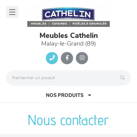
Panneau de gestion des cookies
lose
nu
Meubles Cathelin
Malay-le-Grand (89)
NOS PRODUITS
Nous contacter
canapés et fauteuils