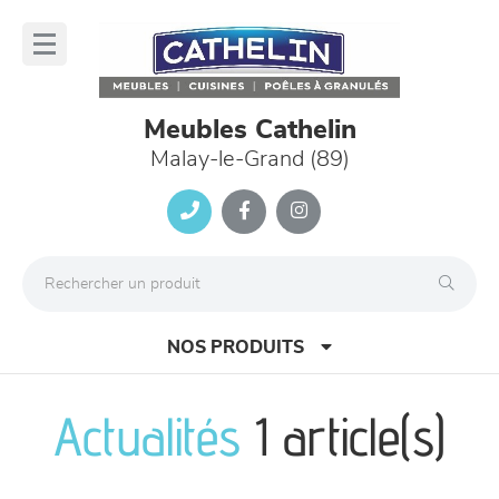
Panneau de gestion des cookies
lose
nu
Meubles Cathelin
Malay-le-Grand (89)
NOS PRODUITS
Actualités
1 article(s)
canapés et fauteuils